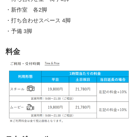
・新作室 各2脚
1:00
・打ち合わせスペース 4脚
・予備 3脚
2:00
予約
予約
料金
あり
あり
3:00
4:00
5:00
6:00